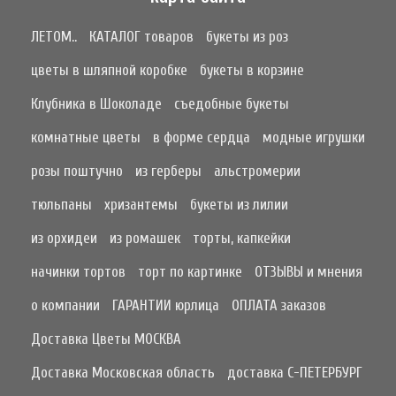
ЛЕТОМ..
КАТАЛОГ товаров
букеты из роз
цветы в шляпной коробке
букеты в корзине
Клубника в Шоколаде
съедобные букеты
комнатные цветы
в форме сердца
модные игрушки
розы поштучно
из герберы
альстромерии
тюльпаны
хризантемы
букеты из лилии
из орхидеи
из ромашек
торты, капкейки
начинки тортов
торт по картинке
ОТЗЫВЫ и мнения
о компании
ГАРАНТИИ юрлица
ОПЛАТА заказов
Доставка Цветы МОСКВА
Доставка Московская область
доставка С-ПЕТЕРБУРГ