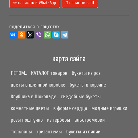
написать в WhatsApp
написать в ТП
поделиться в соцсетях
карта сайта
ЛЕТОМ..
КАТАЛОГ товаров
букеты из роз
цветы в шляпной коробке
букеты в корзине
Клубника в Шоколаде
съедобные букеты
комнатные цветы
в форме сердца
модные игрушки
розы поштучно
из герберы
альстромерии
тюльпаны
хризантемы
букеты из лилии