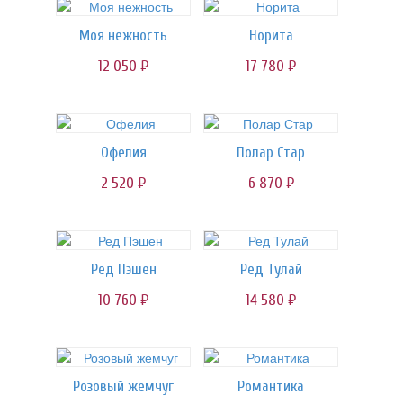
Моя нежность
Норита
12 050
17 780
руб.
руб.
Офелия
Полар Стар
2 520
6 870
руб.
руб.
Ред Пэшен
Ред Тулай
10 760
14 580
руб.
руб.
Розовый жемчуг
Романтика