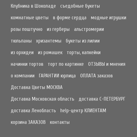
Клубника в Шоколаде
съедобные букеты
комнатные цветы
в форме сердца
модные игрушки
розы поштучно
из герберы
альстромерии
тюльпаны
хризантемы
букеты из лилии
из орхидеи
из ромашек
торты, капкейки
начинки тортов
торт по картинке
ОТЗЫВЫ и мнения
о компании
ГАРАНТИИ юрлица
ОПЛАТА заказов
Доставка Цветы МОСКВА
Доставка Московская область
доставка С-ПЕТЕРБУРГ
доставка Ленобласть
help-центр КЛИЕНТАМ
корзина ЗАКАЗОВ
контакты