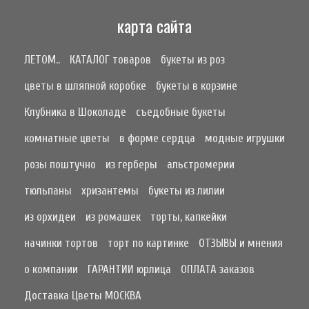
карта сайта
ЛЕТОМ..
КАТАЛОГ товаров
букеты из роз
цветы в шляпной коробке
букеты в корзине
Клубника в Шоколаде
съедобные букеты
комнатные цветы
в форме сердца
модные игрушки
розы поштучно
из герберы
альстромерии
тюльпаны
хризантемы
букеты из лилии
из орхидеи
из ромашек
торты, капкейки
начинки тортов
торт по картинке
ОТЗЫВЫ и мнения
о компании
ГАРАНТИИ юрлица
ОПЛАТА заказов
Доставка Цветы МОСКВА