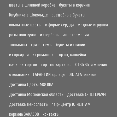
цветы в шляпной коробке
букеты в корзине
Клубника в Шоколаде
съедобные букеты
комнатные цветы
в форме сердца
модные игрушки
розы поштучно
из герберы
альстромерии
тюльпаны
хризантемы
букеты из лилии
из орхидеи
из ромашек
торты, капкейки
начинки тортов
торт по картинке
ОТЗЫВЫ и мнения
о компании
ГАРАНТИИ юрлица
ОПЛАТА заказов
Доставка Цветы МОСКВА
Доставка Московская область
доставка С-ПЕТЕРБУРГ
доставка Ленобласть
help-центр КЛИЕНТАМ
корзина ЗАКАЗОВ
контакты