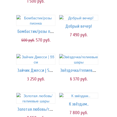
1 500
руб.
Добрый вечер!
Бомбастик/розы пионка
7 490
руб.
570
руб.
600
руб.
Зайчик Джесси | 55 см
Звёздочка/гелиевые шары
3 250
руб.
6 370
руб.
К звёздам..
Золотая любовь/гелиевые шары
7 800
руб.