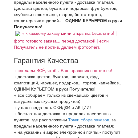
пределы населенного пункта - доставка платная.
Доставка цветов, букетов и подарков, фуд-букетов,
клубники в шоколаде, шаров, бенто тортов,
кондитерских изделий.. -
ОДНИМ КУРЬЕРОМ в руки
Получателю!
+ к каждому заказу мини открытка бесплатно! |
фото готового заказа.., перед доставкой | если
Получатель не против, делаем фотоотчёт..
Гарантия Качества
+ сделаем ВСЁ, чтобы Ваш праздник состоялся!
+ доставка цветов, букетов, шариков, фуд
композиций, игрушек, подарков.., тортов, капкейков..
ОДНИМ КУРЬЕРОМ в руки Получателю!
+ всё собираем только из свежайших цветов и
натуральных вкусных продуктов;
+ у нас всегда есть СКИДКИ и АКЦИИ!
+ бесплатная доставка, в пределах населенных
пунктов, где расположены
Точки сбора заказов
, за
пределы населенного пункта - доставка платная;
+ на указанный адрес электронной почты,- поступит
письмо с указанием № заказа, фото самого товара