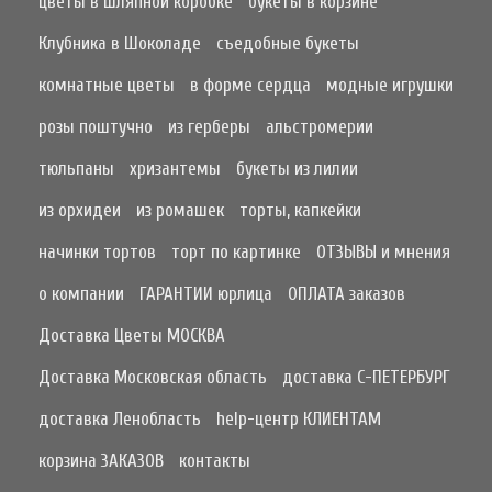
цветы в шляпной коробке
букеты в корзине
Клубника в Шоколаде
съедобные букеты
комнатные цветы
в форме сердца
модные игрушки
розы поштучно
из герберы
альстромерии
тюльпаны
хризантемы
букеты из лилии
из орхидеи
из ромашек
торты, капкейки
начинки тортов
торт по картинке
ОТЗЫВЫ и мнения
о компании
ГАРАНТИИ юрлица
ОПЛАТА заказов
Доставка Цветы МОСКВА
Доставка Московская область
доставка С-ПЕТЕРБУРГ
доставка Ленобласть
help-центр КЛИЕНТАМ
корзина ЗАКАЗОВ
контакты