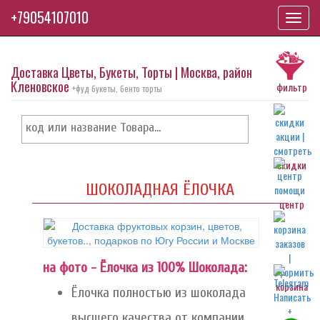
+79054107010
Toggl
navig
Доставка Цветы, Букеты, Торты | Москва, район
Кленовское
фильтр
+фуд букеты, бенто торты
скидки
ШОКОЛАДНАЯ ЁЛОЧКА
центр
на фото - Ёлочка из 100% Шоколада:
корзина
Ёлочка полностью из шоколада
высшего качества от компании