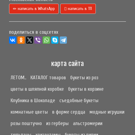
написать в WhatsApp
написать в ТП
поделиться в соцсетях
карта сайта
ЛЕТОМ..
КАТАЛОГ товаров
букеты из роз
цветы в шляпной коробке
букеты в корзине
Клубника в Шоколаде
съедобные букеты
комнатные цветы
в форме сердца
модные игрушки
розы поштучно
из герберы
альстромерии
тюльпаны
хризантемы
букеты из лилии