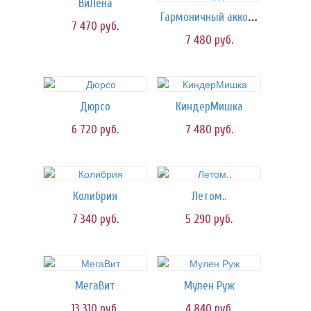
ВиЛена
Гармоничный аккорд
7 470
руб.
7 480
руб.
Дюрсо
КиндерМишка
6 720
руб.
7 480
руб.
Колибрия
Летом..
7 340
руб.
5 290
руб.
МегаВит
Мулен Руж
13 310
руб.
4 840
руб.