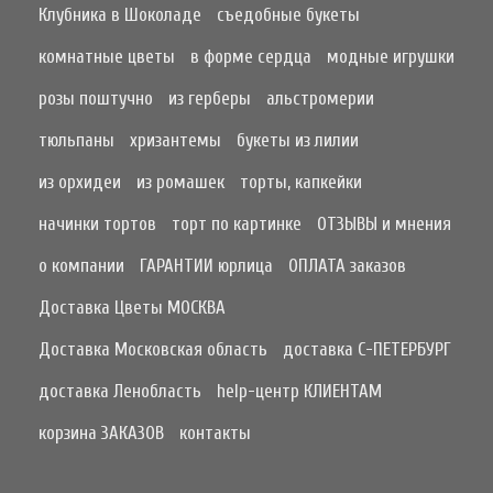
Клубника в Шоколаде
съедобные букеты
комнатные цветы
в форме сердца
модные игрушки
розы поштучно
из герберы
альстромерии
тюльпаны
хризантемы
букеты из лилии
из орхидеи
из ромашек
торты, капкейки
начинки тортов
торт по картинке
ОТЗЫВЫ и мнения
о компании
ГАРАНТИИ юрлица
ОПЛАТА заказов
Доставка Цветы МОСКВА
Доставка Московская область
доставка С-ПЕТЕРБУРГ
доставка Ленобласть
help-центр КЛИЕНТАМ
корзина ЗАКАЗОВ
контакты