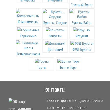
в Коробке
в Корзине
Элитный Букет
Комплименты
Букеты-Сердце
Букеты Баблс
Горшечные
Конфеты
Игрушки
Доставим!
ФУД Букеты
Гелиевые шары
Торты
Бенто Торт
контакты
заказ и доставка, цветов, бенто
торт, моти, бесплатная