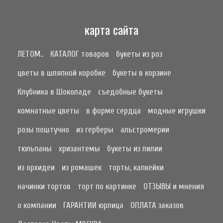
карта сайта
ЛЕТОМ..
КАТАЛОГ товаров
букеты из роз
цветы в шляпной коробке
букеты в корзине
Клубника в Шоколаде
съедобные букеты
комнатные цветы
в форме сердца
модные игрушки
розы поштучно
из герберы
альстромерии
тюльпаны
хризантемы
букеты из лилии
из орхидеи
из ромашек
торты, капкейки
начинки тортов
торт по картинке
ОТЗЫВЫ и мнения
о компании
ГАРАНТИИ юрлица
ОПЛАТА заказов