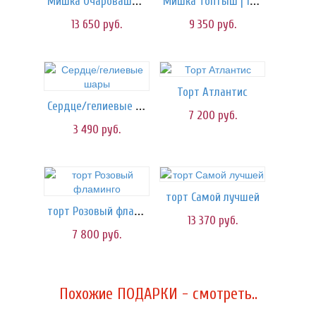
Мишка Очаровашка | 160 см
Мишка Топтыш | 130 см
13 650
руб.
9 350
руб.
Торт Атлантис
Сердце/гелиевые шары
7 200
руб.
3 490
руб.
торт Самой лучшей
торт Розовый фламинго
13 370
руб.
7 800
руб.
Похожие ПОДАРКИ - смотреть..