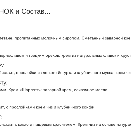
ОК и Состав...
сметане, пропитанных молочным сиропом. Сметанный заварной кре
черносливом и грецким орехов, крем из натуральных сливок и хру
А:
сквит, прослойки из легкого йогурта и клубничного мусса, крем чи
Ту:
ами. Крем «Шарлотт»: заварной крем, сливочное масло
т, с прослойками крем чиз и клубничного конфи
:
исквит с какао и пищевым красителем. Крем чиз на основе натура