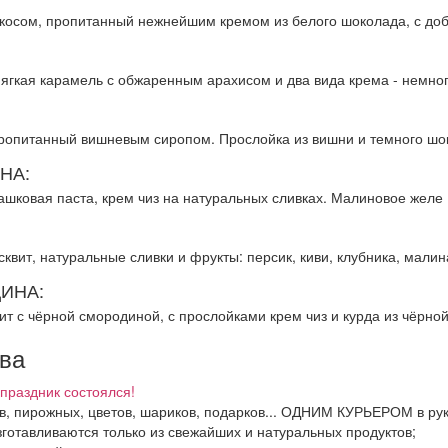
окосом, пропитанный нежнейшим кремом из белого шоколада, с доб
ягкая карамель с обжаренным арахисом и два вида крема - немног
ропитанный вишневым сиропом. Прослойка из вишни и темного шо
НА:
ашковая паста, крем чиз на натуральных сливках. Малиновое желе
вит, натуральные сливки и фрукты: персик, киви, клубника, малин
ИНА:
ит с чёрной смородиной, с прослойками крем чиз и курда из чёрн
тва
праздник состоялся!
ков, пирожных, цветов, шариков, подарков... ОДНИМ КУРЬЕРОМ в ру
зготавливаются только из свежайших и натуральных продуктов;