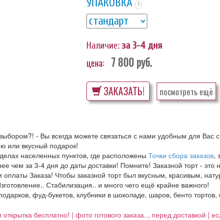
УПАКОВКА
?
Наличие:
за 3-4 дня
7 800
руб.
цена:
ЗАКАЗАТЬ!
посмотреть ещё
выбором?! - Вы всегда можете связаться с нами удобным для Вас с
ю или вкусный подарок!
еделах населенных пунктов, где расположены
Точки сбора заказов
,
е чем за 3-4 дня до даты доставки! Помните! Заказной торт - это 
 оплаты Заказа! Чтобы заказной торт был вкусным, красивым, нат
зготовление.. Стабилизация.. и много чего ещё крайне важного!
 подарков, фуд-букетов, клубники в шоколаде, шаров, бенто тортов,
 открытка бесплатно! | фото готового заказа.., перед доставкой | 