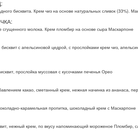
:
дного бисквита. Крем чиз на основе натуральных сливок (33%). Ма
ЧКА:
е сгущенного молока. Крем пломбир на основе сыра Маскарпоне
исквит с апельсиновой цедрой, с прослойками крем чиз, апельсино
сквит, прослойка муссовая с кусочками печенья Орео
авлением какао, сметанный крем, нежная начинка из ананаса, пер
околадно-карамельная пропитка, шоколадный крем с Маскарпоне
квит, нежный крем, по вкусу напоминающий мороженое Пломбир, 