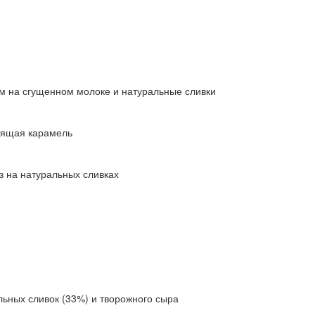
м на сгущенном молоке и натуральные сливки
стящая карамель
з на натуральных сливках
льных сливок (33%) и творожного сыра