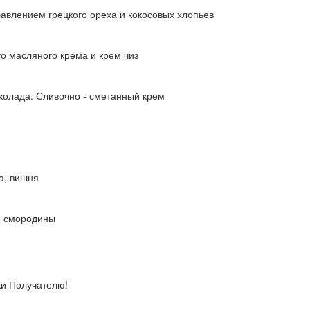
авлением грецкого ореха и кокосовых хлопьев
о масляного крема и крем чиз
колада. Сливочно - сметанный крем
а, вишня
ой смородины
ки Получателю!