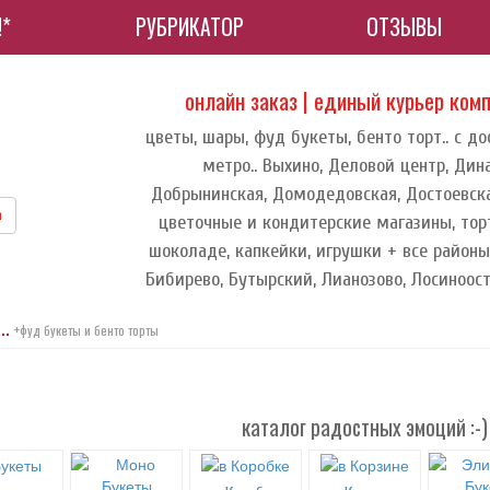
!*
РУБРИКАТОР
ОТЗЫВЫ
онлайн заказ | единый курьер ком
цветы, шары, фуд букеты, бенто торт.. с д
метро.. Выхино, Деловой центр, Дин
Добрынинская, Домодедовская, Достоевска
m
цветочные и кондитерские магазины, торт
шоколаде, капкейки, игрушки + все районы
Бибирево, Бутырский, Лианозово, Лосиноост
..
+фуд букеты и бенто торты
каталог радостных эмоций :-)