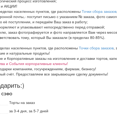
огический процесс изготовления;
И и АКЦИИ!
пределах населенных пунктов, где расположены
Точки сбора заказов
ронной почты,- поступит письмо с указанием № заказа, фото самого
о её поступлении, и передаём Ваш заказ в работу;
формляют и упаковывают непосредственно перед отправкой;
елю, заказ фотографируется и фото направляется Вам через месс
тветствовать тому, который Вы заказали (в пределах 80-85%).
еделах населенных пунктов, где расположены
Точки сбора заказов
,
ие и натуральные продукты!
и Корпоративные заказы на изготовление и доставки тортов, капке
тва и События корпоративные клиенты!
одарки компаниям, госучреждениям, фирмам, бизнесу!
ный счёт. Предоставляем все закрывающие сделку документы!
одарить:)
О СЗФО
Торты на заказ
за 3-4 дня, за 5-7 дней