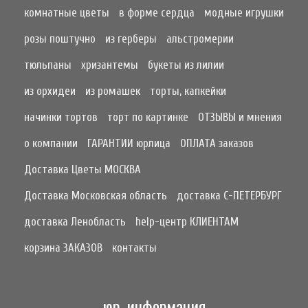
комнатные цветы
в форме сердца
модные игрушки
розы поштучно
из герберы
альстромерии
тюльпаны
хризантемы
букеты из лилии
из орхидеи
из ромашек
торты, капкейки
начинки тортов
торт по картинке
ОТЗЫВЫ и мнения
о компании
ГАРАНТИИ юрлица
ОПЛАТА заказов
Доставка Цветы МОСКВА
Доставка Московская область
доставка С-ПЕТЕРБУРГ
доставка Ленобласть
help-центр КЛИЕНТАМ
корзина ЗАКАЗОВ
контакты
юр. информация