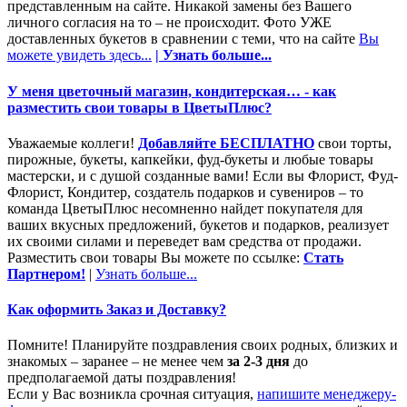
представленным на сайте. Никакой замены без Вашего
личного согласия на то – не происходит. Фото УЖЕ
доставленных букетов в сравнении с теми, что на сайте
Вы
можете увидеть здесь...
| Узнать больше...
У меня цветочный магазин, кондитерская… - как
разместить свои товары в ЦветыПлюс?
Уважаемые коллеги!
Добавляйте БЕСПЛАТНО
свои торты,
пирожные, букеты, капкейки, фуд-букеты и любые товары
мастерски, и с душой созданные вами! Если вы Флорист, Фуд-
Флорист, Кондитер, создатель подарков и сувениров – то
команда ЦветыПлюс несомненно найдет покупателя для
ваших вкусных предложений, букетов и подарков, реализует
их своими силами и переведет вам средства от продажи.
Разместить свои товары Вы можете по ссылке:
Стать
Партнером!
|
Узнать больше...
Как оформить Заказ и Доставку?
Помните! Планируйте поздравления своих родных, близких и
знакомых – заранее – не менее чем
за 2-3 дня
до
предполагаемой даты поздравления!
Если у Вас возникла срочная ситуация,
напишите менеджеру-