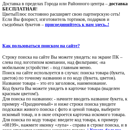
Доставка в пределах Города или Районного центра –
доставка
БЕСПЛАТНАЯ
!
ЦветыПлюс постоянно расширяет свою партнерскую сеть!
Если Вы флорист, изготовитель тортиков, подарков и
съедобных букетов –
присоединяйтесь к нам здесь..!
Как пользоваться поиском на сайте?
Строку поиска на сайте Вы можете увидеть: на экране ПК –
слева под логотипом компании, над фильтрами; -на
мобильном устройстве: - под главным меню.
Поиск на сайте используется в случах: поиска товара (букета,
цветов) по точному названию и по коду (букета, цветов).
Название товара – это его заголовок, наименование.
Код букета Вы можете увидеть в карточке товара (выделен
красным цветом!).
Для поиска по названию: - начните вводить название букета, к
примеру «Праздничный» и ниже строки поиска увидите
подсказки живого поиска с фото и ценой товара, выберите
искомый товар, и в окне откроется карточка искомого товара.
Для поиска по коду товара: введите код товара, к примеру
«08199», нажмите иконку «лупа» - справа в строке поиска, и в