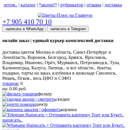
летом..
|
каталог
|
*акции!*
|
рубрикатор
|
отзывы
|
доставка
help центр
+7 905 410 70 10
написать в WhatsApp
написать в Telegram
онлайн заказ | единый курьер комплексной доставки
доставка цветов Москва и область, Санкт-Петербург и
Ленобласть, Воронеж, Белгород, Брянск, Ярославль,
Владимир, Иваново, Орёл, Мурманск, Петрозаводск, Тула,
Калининград, Калуга, Липецк.. и все области.. букеты,
подарки, торты на заказ, клубника в шоколаде Смоленск,
Рязань, Псков.. весь ЦФО и СЗФО
товаров:
0
на:
0.00
руб.
фильтр
скидки
центр
корзина
написать..