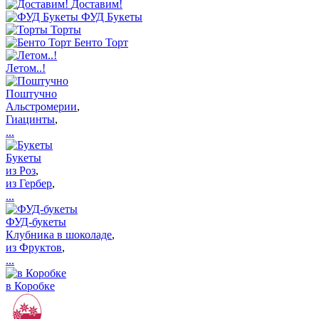
Доставим!
ФУД Букеты
Торты
Бенто Торт
Летом..!
Поштучно
Альстромерии
,
Гиацинты
,
...
Букеты
из Роз
,
из Гербер
,
...
ФУД-букеты
Клубника в шоколаде
,
из Фруктов
,
...
в Коробке