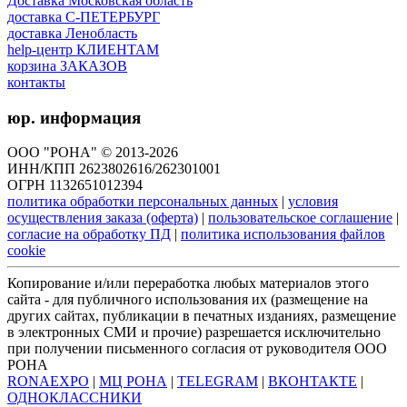
Доставка Московская область
доставка С-ПЕТЕРБУРГ
доставка Ленобласть
help-центр КЛИЕНТАМ
корзина ЗАКАЗОВ
контакты
юр. информация
ООО "РОНА" © 2013-2026
ИНН/КПП 2623802616/262301001
ОГРН 1132651012394
политика обработки персональных данных
|
условия
осуществления заказа (оферта)
|
пользовательское соглашение
|
согласие на обработку ПД
|
политика использования файлов
cookie
Копирование и/или переработка любых материалов этого
сайта - для публичного использования их (размещение на
других сайтах, публикации в печатных изданиях, размещение
в электронных СМИ и прочие) разрешается исключительно
при получении письменного согласия от руководителя ООО
РОНА
RONAEXPO
|
МЦ РОНА
|
TELEGRAM
|
ВКОНТАКТЕ
|
ОДНОКЛАССНИКИ