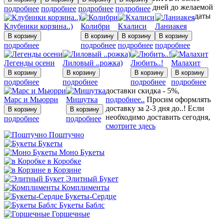
дней до желаемой
подробнее
подробнее
подробнее
подробнее
даты
Клубники корзина..)
Колибри
Кхалиси
Ланиакея
подробнее
подробнее
подробнее
подробнее
Легенды осени
Лиловый ..рожка)
Любить..!
Малахит
подробнее
подробнее
подробнее
подробнее
доставки скидка - 5%,
Марс и Мьюрри
Мишутка
подробнее..
Просим оформлять
доставку за 2-3 дня до..! Если
необходимо доставить сегодня,
подробнее
подробнее
смотрите здесь
Поштучно
Букеты
Моно Букеты
в Коробке
в Корзине
Элитный Букет
Комплименты
Букеты-Сердце
Букеты Баблс
Горшечные