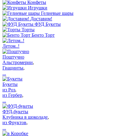
Конфеты
Игрушки
Гелиевые шары
Доставим!
ФУД Букеты
Торты
Бенто Торт
Летом..!
Поштучно
Альстромерии
,
Гиацинты
,
...
Букеты
из Роз
,
из Гербер
,
...
ФУД-букеты
Клубника в шоколаде
,
из Фруктов
,
...