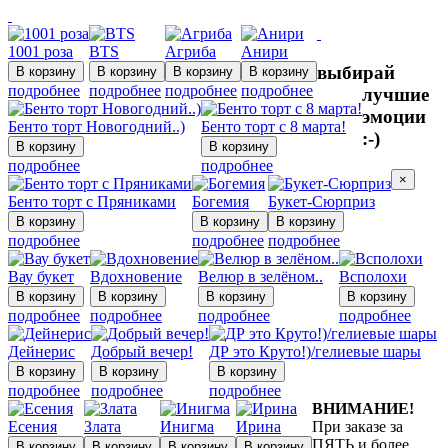
1001 роза
BTS
Агриба
Анири
выбирай
подробнее
подробнее
подробнее
подробнее
лучшие
эмоции
Бенто торт Новогодний..)
Бенто торт с 8 марта!
:-)
подробнее
подробнее
×
Бенто торт с Пряниками
Богемия
Букет-Сюрприз
подробнее
подробнее
подробнее
Вау букет
Вдохновение
Велюр в зелёном..
Всполохи
подробнее
подробнее
подробнее
подробнее
Дейнерис
Добрый вечер!
ДР это Круто!)/гелиевые шары
подробнее
подробнее
подробнее
ВНИМАНИЕ!
Есения
Злата
Инигма
Ирина
При заказе за
ПЯТЬ и более