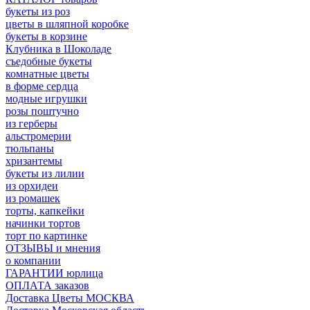
букеты из роз
цветы в шляпной коробке
букеты в корзине
Клубника в Шоколаде
съедобные букеты
комнатные цветы
в форме сердца
модные игрушки
розы поштучно
из герберы
альстромерии
тюльпаны
хризантемы
букеты из лилии
из орхидеи
из ромашек
торты, капкейки
начинки тортов
торт по картинке
ОТЗЫВЫ и мнения
о компании
ГАРАНТИИ юрлица
ОПЛАТА заказов
Доставка Цветы МОСКВА