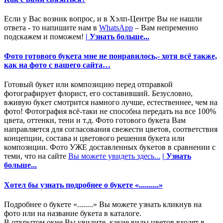
Если у Вас возник вопрос, и в Хэлп-Центре Вы не нашли
ответа - то напишите нам в
WhatsApp
– Вам непременно
подскажем и поможем!
| Узнать больше...
Фото готового букета мне не понравилось,- хотя всё также,
как на фото с вашего сайта…
Готовый букет или композицию перед отправкой
фотографирует флорист, его составивший. Безусловно,
вживую букет смотрится намного лучше, естественнее, чем на
фото! Фотография всё-таки не способна передать на все 100%
цвета, оттенки, тени и т.д. Фото готового букета Вам
направляется для согласования свежести цветов, соответствия
концепции, состава и цветового решения букета или
композиции. Фото УЖЕ доставленных букетов в сравнении с
теми, что на сайте
Вы можете увидеть здесь...
| Узнать
больше...
Хотел бы узнать подробнее о букете «..........»
Подробнее о букете «........» Вы можете узнать кликнув на
фото или на название букета в каталоге.
В открытом окне Вы увидите, какие виды цветов входят в