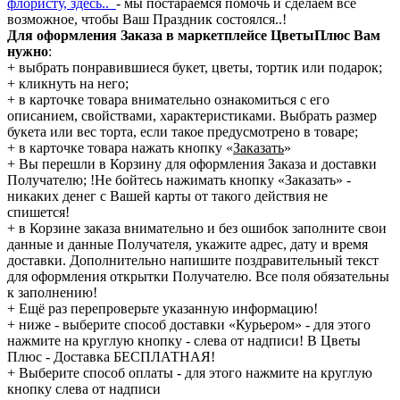
флористу, здесь..
- мы постараемся помочь и сделаем всё
возможное, чтобы Ваш Праздник состоялся..!
Для оформления Заказа в маркетплейсе ЦветыПлюс Вам
нужно
:
+ выбрать понравившиеся букет, цветы, тортик или подарок;
+ кликнуть на него;
+ в карточке товара внимательно ознакомиться с его
описанием, свойствами, характеристиками. Выбрать размер
букета или вес торта, если такое предусмотрено в товаре;
+ в карточке товара нажать кнопку «
Заказать
»
+ Вы перешли в Корзину для оформления Заказа и доставки
Получателю; !Не бойтесь нажимать кнопку «Заказать» -
никаких денег с Вашей карты от такого действия не
спишется!
+ в Корзине заказа внимательно и без ошибок заполните свои
данные и данные Получателя, укажите адрес, дату и время
доставки. Дополнительно напишите поздравительный текст
для оформления открытки Получателю. Все поля обязательны
к заполнению!
+ Ещё раз перепроверьте указанную информацию!
+ ниже - выберите способ доставки «Курьером» - для этого
нажмите на круглую кнопку - слева от надписи! В Цветы
Плюс - Доставка БЕСПЛАТНАЯ!
+ Выберите способ оплаты - для этого нажмите на круглую
кнопку слева от надписи