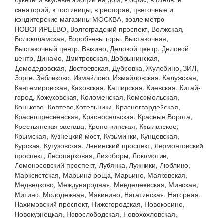
санаторий, в гостиницы, в ресторан, цветочные и
кондитерские магазины МОСКВА, возле метро
НОВОГИРЕЕВО, Волгоградский проспект, Волжская,
Волоколамская, Воробьевы горы, Выставочная,
Выставочный центр, Выхино, Деловой центр, Деловой
центр, Динамо, Дмитровская, Добрынинская,
Домодедовская, Достоевская, Дубровка, Жулебино, ЗИЛ,
Зорге, Зябликово, Измайлово, Измайловская, Калужская,
Кантемировская, Каховская, Каширская, Киевская, Китай-
город, Кожуховская, Коломенская, Комсомольская,
Коньково, Коптево,Котельники, Красногвардейская,
Краснопресненская, Красносельская, Красные Ворота,
Крестьянская застава, Кропоткинская, Крылатское,
Крымская, Кузнецкий мост, Кузьминки, Кунцевская,
Курская, Кутузовская, Ленинский проспект, Лермонтовский
проспект, Лесопарковая, Лихоборы, Локомотив,
Ломоносовский проспект, Лубянка, Лужники, Люблино,
Марксистская, Марьина роща, Марьино, Маяковская,
Медведково, Международная, Менделеевская, Минская,
Митино, Молодежная, Мякинино, Нагатинская, Нагорная,
Нахимовский проспект, Нижегородская, Новокосино,
Новокузнецкая, Новослободская, Новохохловская,