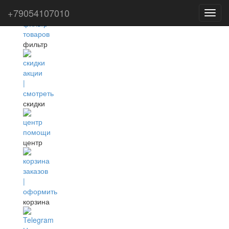
+79054107010
Toggl
navig
фильтр
скидки
центр
корзина