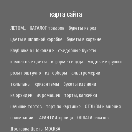
карта сайта
ЛЕТОМ..
КАТАЛОГ товаров
букеты из роз
цветы в шляпной коробке
букеты в корзине
Клубника в Шоколаде
съедобные букеты
комнатные цветы
в форме сердца
модные игрушки
розы поштучно
из герберы
альстромерии
тюльпаны
хризантемы
букеты из лилии
из орхидеи
из ромашек
торты, капкейки
начинки тортов
торт по картинке
ОТЗЫВЫ и мнения
о компании
ГАРАНТИИ юрлица
ОПЛАТА заказов
Доставка Цветы МОСКВА