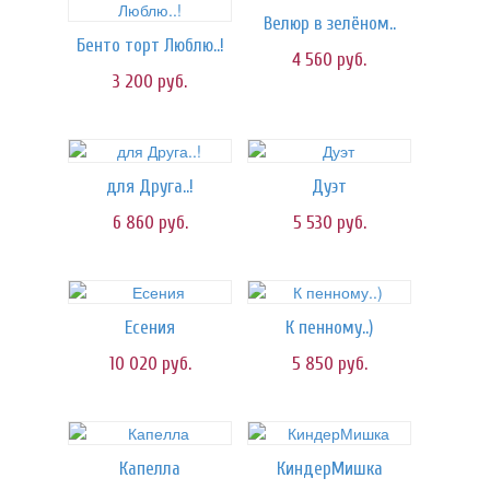
Велюр в зелёном..
Бенто торт Люблю..!
4 560
руб.
3 200
руб.
для Друга..!
Дуэт
6 860
руб.
5 530
руб.
Есения
К пенному..)
10 020
руб.
5 850
руб.
Капелла
КиндерМишка