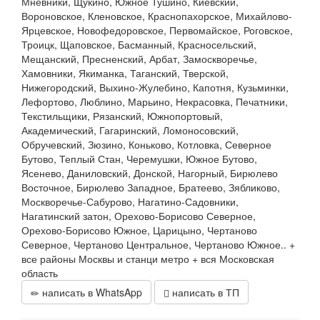
Мневники, Щукино, Южное Тушино, Киевский,
Вороновское, Кленовское, Краснопахорское, Михайлово-
Ярцевское, Новофедоровское, Первомайское, Роговское,
Троицк, Щаповское, Басманный, Красносельский,
Мещанский, Пресненский, Арбат, Замоскворечье,
Хамовники, Якиманка, Таганский, Тверской,
Нижегородский, Выхино-Жулебино, Капотня, Кузьминки,
Лефортово, Люблино, Марьино, Некрасовка, Печатники,
Текстильщики, Рязанский, Южнопортовый,
Академический, Гагаринский, Ломоносовский,
Обручевский, Зюзино, Коньково, Котловка, Северное
Бутово, Теплый Стан, Черемушки, Южное Бутово,
Ясенево, Даниловский, Донской, Нагорный, Бирюлево
Восточное, Бирюлево Западное, Братеево, Зябликово,
Москворечье-Сабурово, Нагатино-Садовники,
Нагатинский затон, Орехово-Борисово Северное,
Орехово-Борисово Южное, Царицыно, Чертаново
Северное, Чертаново Центральное, Чертаново Южное.. +
все районы Москвы и станци метро + вся Московская
область
написать в WhatsApp
написать в ТП