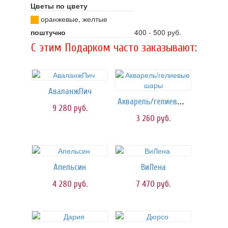
Цветы по цвету
оранжевые, желтые
поштучно
400 - 500 руб.
C этим Подарком часто заказывают:
АваланжПич
Акварель/гелиевые шары
9 280
руб.
3 260
руб.
Апельсин
ВиЛена
4 280
руб.
7 470
руб.