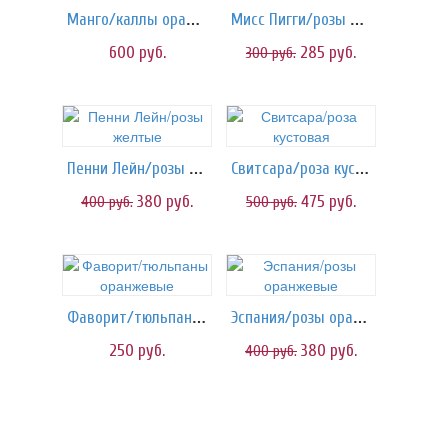
Манго/каллы оранжевые
Мисс Пигги/розы персиковые
600
руб.
285
руб.
300
руб.
Пенни Лейн/розы желтые
Свитсара/роза кустовая
380
руб.
475
руб.
400
руб.
500
руб.
Фаворит/тюльпаны оранжевые
Эспания/розы оранжевые
250
руб.
380
руб.
400
руб.