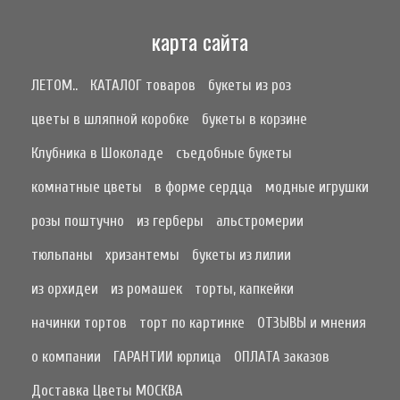
карта сайта
ЛЕТОМ..
КАТАЛОГ товаров
букеты из роз
цветы в шляпной коробке
букеты в корзине
Клубника в Шоколаде
съедобные букеты
комнатные цветы
в форме сердца
модные игрушки
розы поштучно
из герберы
альстромерии
тюльпаны
хризантемы
букеты из лилии
из орхидеи
из ромашек
торты, капкейки
начинки тортов
торт по картинке
ОТЗЫВЫ и мнения
о компании
ГАРАНТИИ юрлица
ОПЛАТА заказов
Доставка Цветы МОСКВА