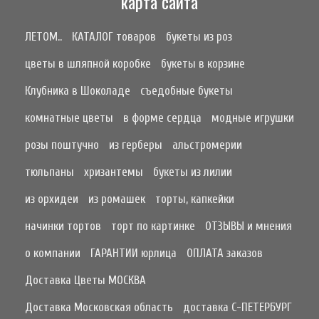
карта сайта
ЛЕТОМ..
КАТАЛОГ товаров
букеты из роз
цветы в шляпной коробке
букеты в корзине
Клубника в Шоколаде
съедобные букеты
комнатные цветы
в форме сердца
модные игрушки
розы поштучно
из герберы
альстромерии
тюльпаны
хризантемы
букеты из лилии
из орхидеи
из ромашек
торты, капкейки
начинки тортов
торт по картинке
ОТЗЫВЫ и мнения
о компании
ГАРАНТИИ юрлица
ОПЛАТА заказов
Доставка Цветы МОСКВА
Доставка Московская область
доставка С-ПЕТЕРБУРГ